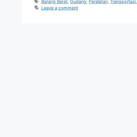
Tags
Barang Berat
,
Gudang
,
Peralatan
,
Transportasi
Leave a comment