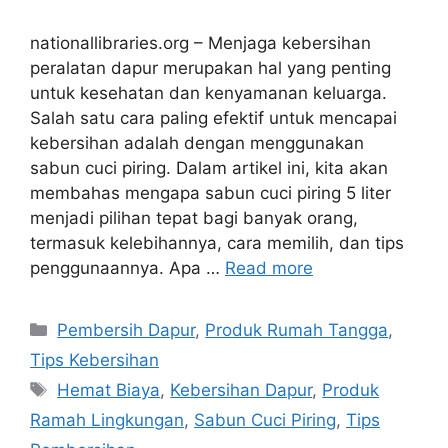
nationallibraries.org – Menjaga kebersihan
peralatan dapur merupakan hal yang penting
untuk kesehatan dan kenyamanan keluarga.
Salah satu cara paling efektif untuk mencapai
kebersihan adalah dengan menggunakan
sabun cuci piring. Dalam artikel ini, kita akan
membahas mengapa sabun cuci piring 5 liter
menjadi pilihan tepat bagi banyak orang,
termasuk kelebihannya, cara memilih, dan tips
penggunaannya. Apa …
Read more
Categories
Pembersih Dapur
,
Produk Rumah Tangga
,
Tips Kebersihan
Tags
Hemat Biaya
,
Kebersihan Dapur
,
Produk
Ramah Lingkungan
,
Sabun Cuci Piring
,
Tips