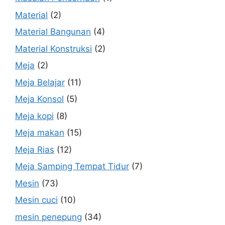
Material
(2)
Material Bangunan
(4)
Material Konstruksi
(2)
Meja
(2)
Meja Belajar
(11)
Meja Konsol
(5)
Meja kopi
(8)
Meja makan
(15)
Meja Rias
(12)
Meja Samping Tempat Tidur
(7)
Mesin
(73)
Mesin cuci
(10)
mesin penepung
(34)