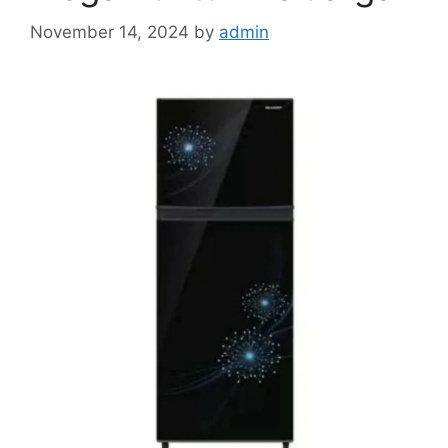
November 14, 2024
by
admin