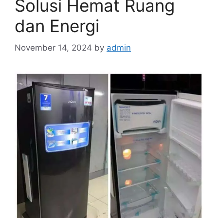
Solusi Hemat Ruang
dan Energi
November 14, 2024
by
admin