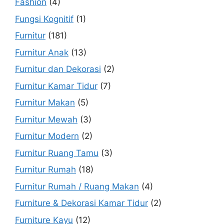
Fashion
(4)
Fungsi Kognitif
(1)
Furnitur
(181)
Furnitur Anak
(13)
Furnitur dan Dekorasi
(2)
Furnitur Kamar Tidur
(7)
Furnitur Makan
(5)
Furnitur Mewah
(3)
Furnitur Modern
(2)
Furnitur Ruang Tamu
(3)
Furnitur Rumah
(18)
Furnitur Rumah / Ruang Makan
(4)
Furniture & Dekorasi Kamar Tidur
(2)
Furniture Kayu
(12)