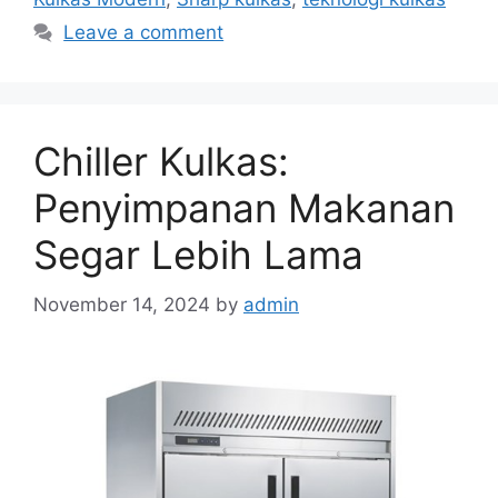
Leave a comment
Chiller Kulkas:
Penyimpanan Makanan
Segar Lebih Lama
November 14, 2024
by
admin