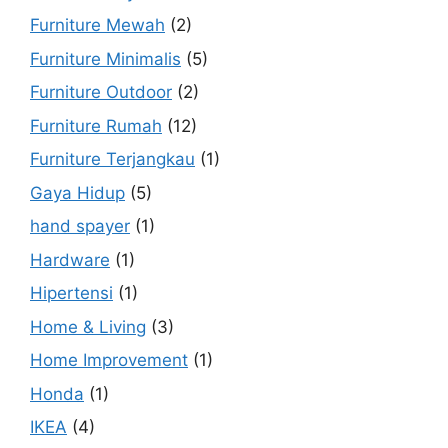
Furniture Mewah
(2)
Furniture Minimalis
(5)
Furniture Outdoor
(2)
Furniture Rumah
(12)
Furniture Terjangkau
(1)
Gaya Hidup
(5)
hand spayer
(1)
Hardware
(1)
Hipertensi
(1)
Home & Living
(3)
Home Improvement
(1)
Honda
(1)
IKEA
(4)