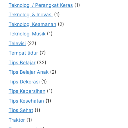
Teknologi / Perangkat Keras
(1)
Teknologi & Inovasi
(1)
Teknologi Keamanan
(2)
Teknologi Musik
(1)
Televisi
(27)
Tempat tidur
(7)
Tips Belajar
(32)
Tips Belajar Anak
(2)
Tips Dekorasi
(1)
Tips Kebersihan
(1)
Tips Kesehatan
(1)
Tips Sehat
(1)
Traktor
(1)