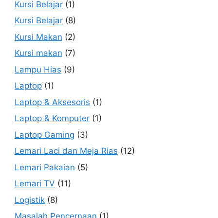
Kursi Belajar
(1)
Kursi Belajar
(8)
Kursi Makan
(2)
Kursi makan
(7)
Lampu Hias
(9)
Laptop
(1)
Laptop & Aksesoris
(1)
Laptop & Komputer
(1)
Laptop Gaming
(3)
Lemari Laci dan Meja Rias
(12)
Lemari Pakaian
(5)
Lemari TV
(11)
Logistik
(8)
Masalah Pencernaan
(1)