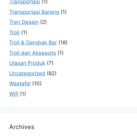
Transportasi
(1)
Transportasi Barang
(1)
Tren Desain
(2)
Troli
(1)
Troli & Gerobak Bar
(18)
Troli dan Aksesoris
(1)
Ulasan Produk
(7)
Uncategorized
(82)
Wastafel
(10)
Wifi
(1)
Archives