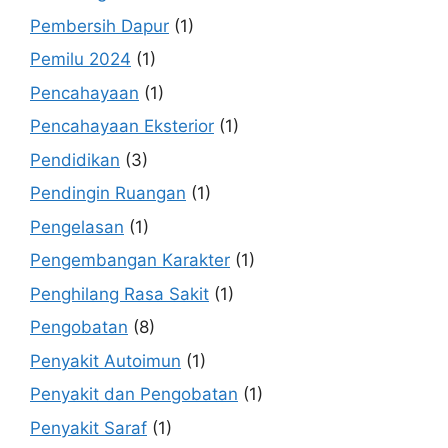
Pembersih Dapur
(1)
Pemilu 2024
(1)
Pencahayaan
(1)
Pencahayaan Eksterior
(1)
Pendidikan
(3)
Pendingin Ruangan
(1)
Pengelasan
(1)
Pengembangan Karakter
(1)
Penghilang Rasa Sakit
(1)
Pengobatan
(8)
Penyakit Autoimun
(1)
Penyakit dan Pengobatan
(1)
Penyakit Saraf
(1)