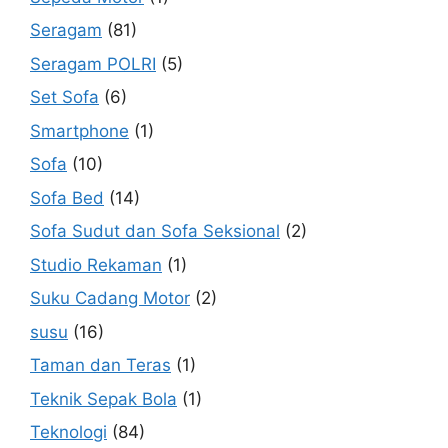
Seragam
(81)
Seragam POLRI
(5)
Set Sofa
(6)
Smartphone
(1)
Sofa
(10)
Sofa Bed
(14)
Sofa Sudut dan Sofa Seksional
(2)
Studio Rekaman
(1)
Suku Cadang Motor
(2)
susu
(16)
Taman dan Teras
(1)
Teknik Sepak Bola
(1)
Teknologi
(84)