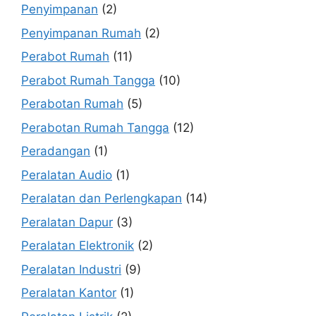
Penyimpanan
(2)
Penyimpanan Rumah
(2)
Perabot Rumah
(11)
Perabot Rumah Tangga
(10)
Perabotan Rumah
(5)
Perabotan Rumah Tangga
(12)
Peradangan
(1)
Peralatan Audio
(1)
Peralatan dan Perlengkapan
(14)
Peralatan Dapur
(3)
Peralatan Elektronik
(2)
Peralatan Industri
(9)
Peralatan Kantor
(1)