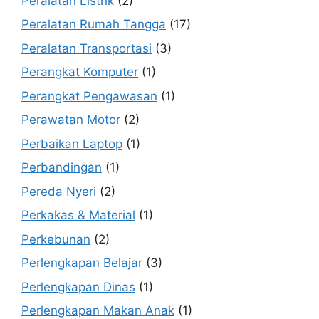
Peralatan Listrik
(2)
Peralatan Rumah Tangga
(17)
Peralatan Transportasi
(3)
Perangkat Komputer
(1)
Perangkat Pengawasan
(1)
Perawatan Motor
(2)
Perbaikan Laptop
(1)
Perbandingan
(1)
Pereda Nyeri
(2)
Perkakas & Material
(1)
Perkebunan
(2)
Perlengkapan Belajar
(3)
Perlengkapan Dinas
(1)
Perlengkapan Makan Anak
(1)