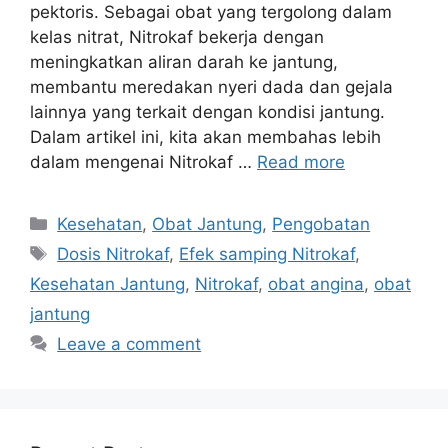
pektoris. Sebagai obat yang tergolong dalam
kelas nitrat, Nitrokaf bekerja dengan
meningkatkan aliran darah ke jantung,
membantu meredakan nyeri dada dan gejala
lainnya yang terkait dengan kondisi jantung.
Dalam artikel ini, kita akan membahas lebih
dalam mengenai Nitrokaf …
Read more
Categories
Kesehatan
,
Obat Jantung
,
Pengobatan
Tags
Dosis Nitrokaf
,
Efek samping Nitrokaf
,
Kesehatan Jantung
,
Nitrokaf
,
obat angina
,
obat
jantung
Leave a comment