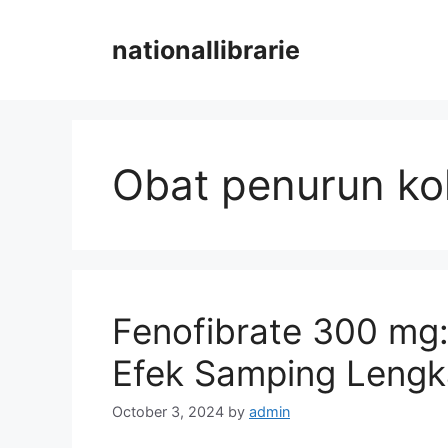
Skip
to
nationallibrarie
content
Obat penurun kol
Fenofibrate 300 mg:
Efek Samping Leng
October 3, 2024
by
admin