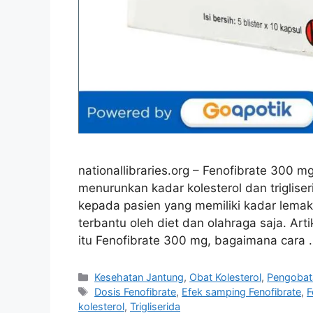
nationallibraries.org – Fenofibrate 300
menurunkan kadar kolesterol dan trigliser
kepada pasien yang memiliki kadar lemak
terbantu oleh diet dan olahraga saja. Ar
itu Fenofibrate 300 mg, bagaimana cara
Categories
Kesehatan Jantung
,
Obat Kolesterol
,
Pengobat
Tags
Dosis Fenofibrate
,
Efek samping Fenofibrate
,
F
kolesterol
,
Trigliserida