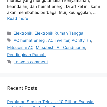
mereka yang mengutamakan kenyamanan,
keandalan, dan hemat energi. Di artikel ini, kami
akan membahas berbagai fitur, keunggulan, …
Read more
Categories
Elektronik
,
Elektronik Rumah Tangga
Tags
AC hemat energi
,
AC inverter
,
AC Stylish
,
Mitsubishi AC
,
Mitsubishi Air Conditioner
,
Pendinginan Rumah
Leave a comment
Recent Posts
Peralatan Stasiun Televisi: 10 Pilihan Esensial