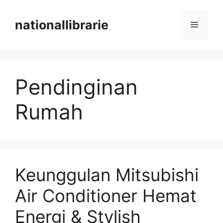
Skip
to
nationallibrarie
Menu
content
Pendinginan
Rumah
Keunggulan Mitsubishi
Air Conditioner Hemat
Energi & Stylish