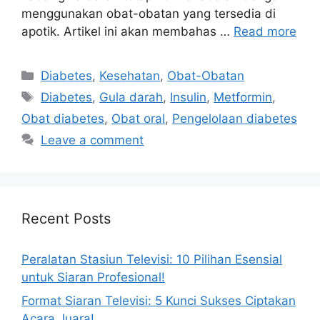
menggunakan obat-obatan yang tersedia di
apotik. Artikel ini akan membahas …
Read more
Categories
Diabetes
,
Kesehatan
,
Obat-Obatan
Tags
Diabetes
,
Gula darah
,
Insulin
,
Metformin
,
Obat diabetes
,
Obat oral
,
Pengelolaan diabetes
Leave a comment
Recent Posts
Peralatan Stasiun Televisi: 10 Pilihan Esensial
untuk Siaran Profesional!
Format Siaran Televisi: 5 Kunci Sukses Ciptakan
Acara Juara!