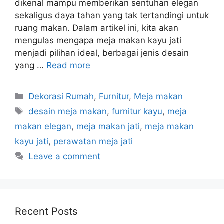
dikenal mampu memberikan sentuhan elegan
sekaligus daya tahan yang tak tertandingi untuk
ruang makan. Dalam artikel ini, kita akan
mengulas mengapa meja makan kayu jati
menjadi pilihan ideal, berbagai jenis desain
yang …
Read more
Categories
Dekorasi Rumah
,
Furnitur
,
Meja makan
Tags
desain meja makan
,
furnitur kayu
,
meja
makan elegan
,
meja makan jati
,
meja makan
kayu jati
,
perawatan meja jati
Leave a comment
Recent Posts