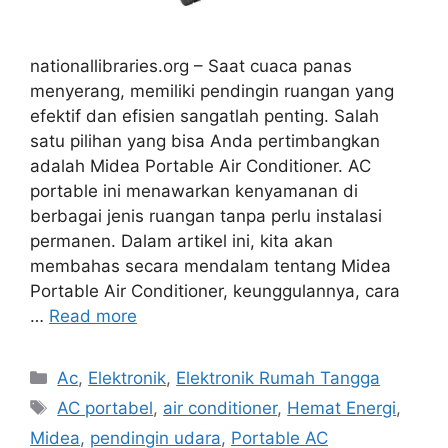
nationallibraries.org – Saat cuaca panas
menyerang, memiliki pendingin ruangan yang
efektif dan efisien sangatlah penting. Salah
satu pilihan yang bisa Anda pertimbangkan
adalah Midea Portable Air Conditioner. AC
portable ini menawarkan kenyamanan di
berbagai jenis ruangan tanpa perlu instalasi
permanen. Dalam artikel ini, kita akan
membahas secara mendalam tentang Midea
Portable Air Conditioner, keunggulannya, cara
…
Read more
Categories
Ac
,
Elektronik
,
Elektronik Rumah Tangga
Tags
AC portabel
,
air conditioner
,
Hemat Energi
,
Midea
,
pendingin udara
,
Portable AC