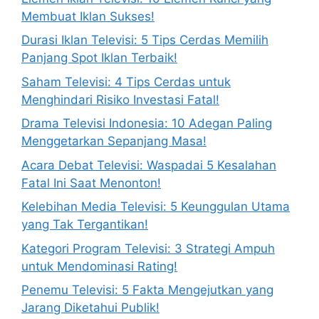
Membuat Iklan Sukses!
Durasi Iklan Televisi: 5 Tips Cerdas Memilih
Panjang Spot Iklan Terbaik!
Saham Televisi: 4 Tips Cerdas untuk
Menghindari Risiko Investasi Fatal!
Drama Televisi Indonesia: 10 Adegan Paling
Menggetarkan Sepanjang Masa!
Acara Debat Televisi: Waspadai 5 Kesalahan
Fatal Ini Saat Menonton!
Kelebihan Media Televisi: 5 Keunggulan Utama
yang Tak Tergantikan!
Kategori Program Televisi: 3 Strategi Ampuh
untuk Mendominasi Rating!
Penemu Televisi: 5 Fakta Mengejutkan yang
Jarang Diketahui Publik!