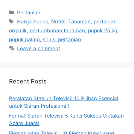
Categories
Pertanian
Tags
Harga Pupuk
,
Nutrisi Tanaman
,
pertanian
organik
,
pertumbuhan tanaman
,
pupuk 25 kg
,
pupuk palmo
,
solusi pertanian
Leave a comment
Recent Posts
Peralatan Stasiun Televisi: 10 Pilihan Esensial
untuk Siaran Profesional!
Format Siaran Televisi: 5 Kunci Sukses Ciptakan
Acara Juara!
Elemen Iklan Televisi: 10 Elemen Kunci yang