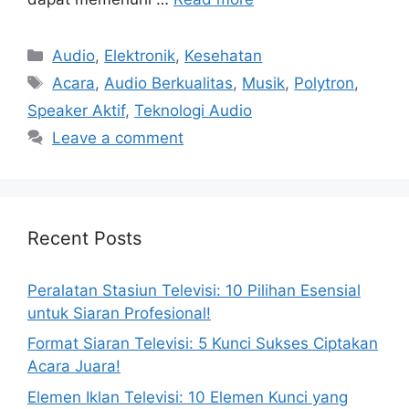
Categories
Audio
,
Elektronik
,
Kesehatan
Tags
Acara
,
Audio Berkualitas
,
Musik
,
Polytron
,
Speaker Aktif
,
Teknologi Audio
Leave a comment
Recent Posts
Peralatan Stasiun Televisi: 10 Pilihan Esensial
untuk Siaran Profesional!
Format Siaran Televisi: 5 Kunci Sukses Ciptakan
Acara Juara!
Elemen Iklan Televisi: 10 Elemen Kunci yang