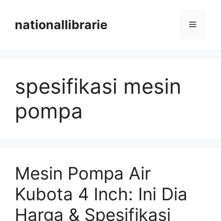
Skip
to
nationallibrarie
Menu
content
spesifikasi mesin
pompa
Mesin Pompa Air
Kubota 4 Inch: Ini Dia
Harga & Spesifikasi