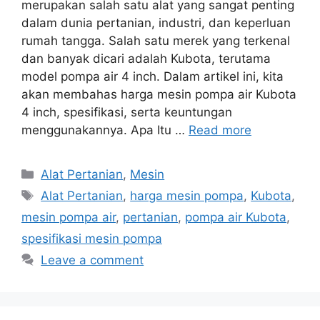
merupakan salah satu alat yang sangat penting
dalam dunia pertanian, industri, dan keperluan
rumah tangga. Salah satu merek yang terkenal
dan banyak dicari adalah Kubota, terutama
model pompa air 4 inch. Dalam artikel ini, kita
akan membahas harga mesin pompa air Kubota
4 inch, spesifikasi, serta keuntungan
menggunakannya. Apa Itu …
Read more
Categories
Alat Pertanian
,
Mesin
Tags
Alat Pertanian
,
harga mesin pompa
,
Kubota
,
mesin pompa air
,
pertanian
,
pompa air Kubota
,
spesifikasi mesin pompa
Leave a comment