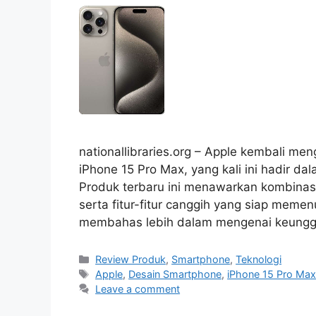
nationallibraries.org – Apple kembali 
iPhone 15 Pro Max, yang kali ini hadir dala
Produk terbaru ini menawarkan kombinasi
serta fitur-fitur canggih yang siap meme
membahas lebih dalam mengenai keunggul
Categories
Review Produk
,
Smartphone
,
Teknologi
Tags
Apple
,
Desain Smartphone
,
iPhone 15 Pro Ma
Leave a comment