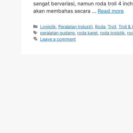
sangat bervariasi, namun roda troli 4 inch
akan membahas secara …
Read more
Categories
Logistik
,
Peralatan Industri
,
Roda
,
Troli
,
Troli &
Tags
peralatan gudang
,
roda karet
,
roda logistik
,
rod
Leave a comment