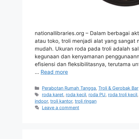
nationallibraries.org – Dalam berbagai akt
atau toko, troli menjadi alat yang san
mudah. Ukuran roda pada troli adalah sa
kegunaan dan kenyamanan penggunaannya. 
efisiensi dan fleksibilitasnya, terutama 
…
Read more
Categories
Perabotan Rumah Tangga
,
Troli & Gerobak Bar
Tags
roda karet
,
roda kecil
,
roda PU
,
roda troli kecil
indoor
,
troli kantor
,
troli ringan
Leave a comment