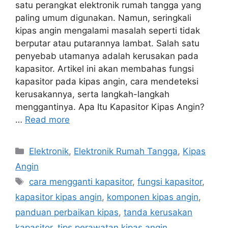
satu perangkat elektronik rumah tangga yang
paling umum digunakan. Namun, seringkali
kipas angin mengalami masalah seperti tidak
berputar atau putarannya lambat. Salah satu
penyebab utamanya adalah kerusakan pada
kapasitor. Artikel ini akan membahas fungsi
kapasitor pada kipas angin, cara mendeteksi
kerusakannya, serta langkah-langkah
menggantinya. Apa Itu Kapasitor Kipas Angin?
…
Read more
Categories
Elektronik
,
Elektronik Rumah Tangga
,
Kipas
Angin
Tags
cara mengganti kapasitor
,
fungsi kapasitor
,
kapasitor kipas angin
,
komponen kipas angin
,
panduan perbaikan kipas
,
tanda kerusakan
kapasitor
,
tips perawatan kipas angin