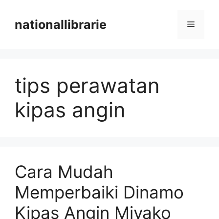
Skip
to
nationallibrarie
Menu
content
tips perawatan
kipas angin
Cara Mudah
Memperbaiki Dinamo
Kipas Angin Miyako