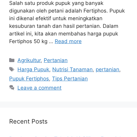
Salah satu produk pupuk yang banyak
digunakan oleh petani adalah Fertiphos. Pupuk
ini dikenal efektif untuk meningkatkan
kesuburan tanah dan hasil pertanian. Dalam
artikel ini, kita akan membahas harga pupuk
Fertiphos 50 kg …
Read more
Categories
Agrikultur
,
Pertanian
Tags
Harga Pupuk
,
Nutrisi Tanaman
,
pertanian
,
Pupuk Fertiphos
,
Tips Pertanian
Leave a comment
Recent Posts