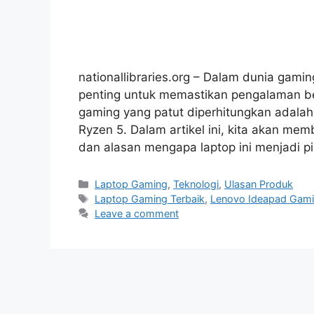
nationallibraries.org – Dalam dunia gami
penting untuk memastikan pengalaman b
gaming yang patut diperhitungkan adala
Ryzen 5. Dalam artikel ini, kita akan memb
dan alasan mengapa laptop ini menjadi pi
Categories
Laptop Gaming
,
Teknologi
,
Ulasan Produk
Tags
Laptop Gaming Terbaik
,
Lenovo Ideapad Gam
Leave a comment