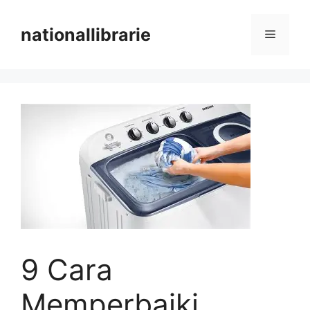
Skip
to
nationallibrarie
Menu
content
9 Cara
Memperbaiki