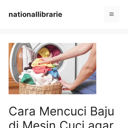
Skip
to
nationallibrarie
Menu
content
Cara Mencuci Baju
di Mesin Cuci agar