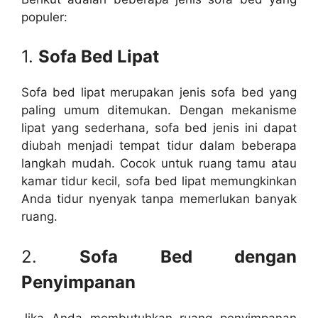
populer:
1.
Sofa Bed Lipat
Sofa bed lipat merupakan jenis sofa bed yang
paling umum ditemukan. Dengan mekanisme
lipat yang sederhana, sofa bed jenis ini dapat
diubah menjadi tempat tidur dalam beberapa
langkah mudah. Cocok untuk ruang tamu atau
kamar tidur kecil, sofa bed lipat memungkinkan
Anda tidur nyenyak tanpa memerlukan banyak
ruang.
2.
Sofa Bed dengan
Penyimpanan
Jika Anda membutuhkan ruang penyimpanan