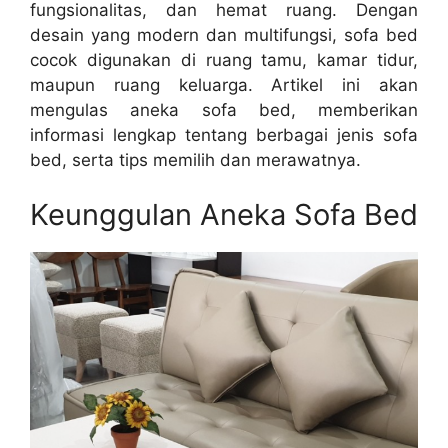
fungsionalitas, dan hemat ruang. Dengan
desain yang modern dan multifungsi, sofa bed
cocok digunakan di ruang tamu, kamar tidur,
maupun ruang keluarga. Artikel ini akan
mengulas aneka sofa bed, memberikan
informasi lengkap tentang berbagai jenis sofa
bed, serta tips memilih dan merawatnya.
Keunggulan Aneka Sofa Bed