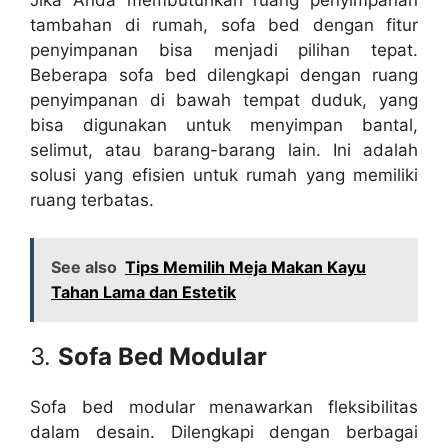
tambahan di rumah, sofa bed dengan fitur
penyimpanan bisa menjadi pilihan tepat.
Beberapa sofa bed dilengkapi dengan ruang
penyimpanan di bawah tempat duduk, yang
bisa digunakan untuk menyimpan bantal,
selimut, atau barang-barang lain. Ini adalah
solusi yang efisien untuk rumah yang memiliki
ruang terbatas.
See also
Tips Memilih Meja Makan Kayu
Tahan Lama dan Estetik
3.
Sofa Bed Modular
Sofa bed modular menawarkan fleksibilitas
dalam desain. Dilengkapi dengan berbagai