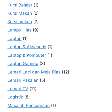
Kursi Belajar
(1)
Kursi Makan
(2)
Kursi makan
(7)
Lampu Hias
(9)
Laptop
(1)
Laptop & Aksesoris
(1)
Laptop & Komputer
(1)
Laptop Gaming
(3)
Lemari Laci dan Meja Rias
(12)
Lemari Pakaian
(5)
Lemari TV
(11)
Logistik
(8)
Masalah Pencernaan
(1)