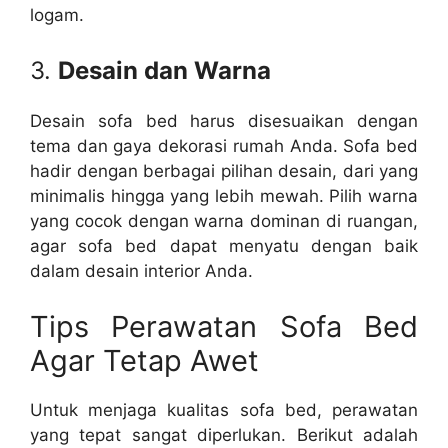
logam.
3.
Desain dan Warna
Desain sofa bed harus disesuaikan dengan
tema dan gaya dekorasi rumah Anda. Sofa bed
hadir dengan berbagai pilihan desain, dari yang
minimalis hingga yang lebih mewah. Pilih warna
yang cocok dengan warna dominan di ruangan,
agar sofa bed dapat menyatu dengan baik
dalam desain interior Anda.
Tips Perawatan Sofa Bed
Agar Tetap Awet
Untuk menjaga kualitas sofa bed, perawatan
yang tepat sangat diperlukan. Berikut adalah