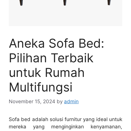
Aneka Sofa Bed:
Pilihan Terbaik
untuk Rumah
Multifungsi
November 15, 2024
by
admin
Sofa bed adalah solusi furnitur yang ideal untuk
mereka yang menginginkan kenyamanan,