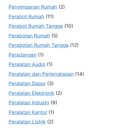
Penyimpanan Rumah
(2)
Perabot Rumah
(11)
Perabot Rumah Tangga
(10)
Perabotan Rumah
(5)
Perabotan Rumah Tangga
(12)
Peradangan
(1)
Peralatan Audio
(1)
Peralatan dan Perlengkapan
(14)
Peralatan Dapur
(3)
Peralatan Elektronik
(2)
Peralatan Industri
(9)
Peralatan Kantor
(1)
Peralatan Listrik
(2)