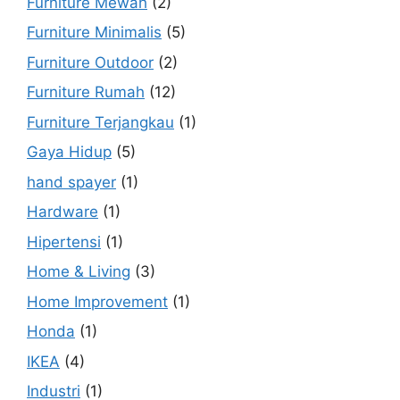
Furniture Mewah
(2)
Furniture Minimalis
(5)
Furniture Outdoor
(2)
Furniture Rumah
(12)
Furniture Terjangkau
(1)
Gaya Hidup
(5)
hand spayer
(1)
Hardware
(1)
Hipertensi
(1)
Home & Living
(3)
Home Improvement
(1)
Honda
(1)
IKEA
(4)
Industri
(1)