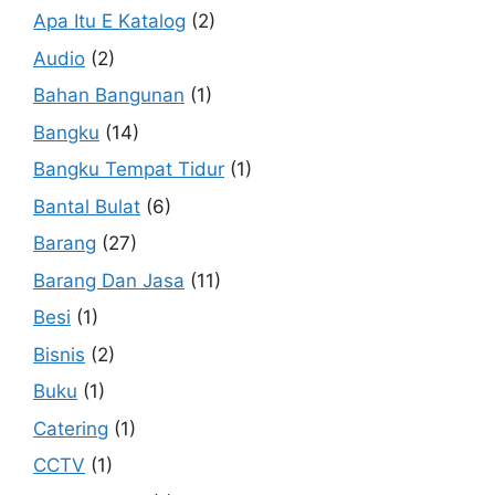
Apa Itu E Katalog
(2)
Audio
(2)
Bahan Bangunan
(1)
Bangku
(14)
Bangku Tempat Tidur
(1)
Bantal Bulat
(6)
Barang
(27)
Barang Dan Jasa
(11)
Besi
(1)
Bisnis
(2)
Buku
(1)
Catering
(1)
CCTV
(1)