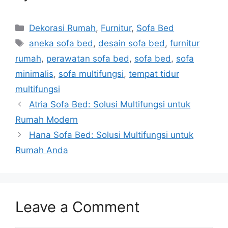
Categories
Dekorasi Rumah
,
Furnitur
,
Sofa Bed
Tags
aneka sofa bed
,
desain sofa bed
,
furnitur
rumah
,
perawatan sofa bed
,
sofa bed
,
sofa
minimalis
,
sofa multifungsi
,
tempat tidur
multifungsi
Atria Sofa Bed: Solusi Multifungsi untuk
Rumah Modern
Hana Sofa Bed: Solusi Multifungsi untuk
Rumah Anda
Leave a Comment