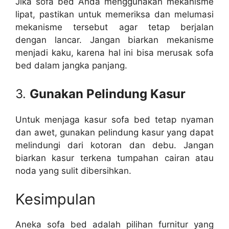
Jika sofa bed Anda menggunakan mekanisme
lipat, pastikan untuk memeriksa dan melumasi
mekanisme tersebut agar tetap berjalan
dengan lancar. Jangan biarkan mekanisme
menjadi kaku, karena hal ini bisa merusak sofa
bed dalam jangka panjang.
3.
Gunakan Pelindung Kasur
Untuk menjaga kasur sofa bed tetap nyaman
dan awet, gunakan pelindung kasur yang dapat
melindungi dari kotoran dan debu. Jangan
biarkan kasur terkena tumpahan cairan atau
noda yang sulit dibersihkan.
Kesimpulan
Aneka sofa bed adalah pilihan furnitur yang