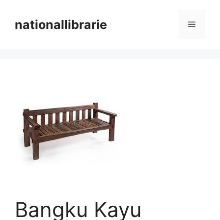
Skip
to
nationallibrarie
Menu
content
Bangku Kayu