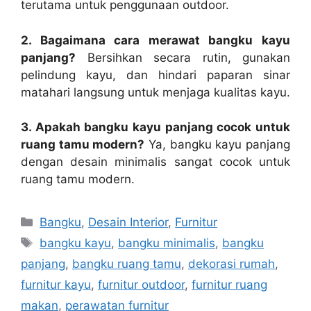
terutama untuk penggunaan outdoor.
2. Bagaimana cara merawat bangku kayu
panjang?
Bersihkan secara rutin, gunakan
pelindung kayu, dan hindari paparan sinar
matahari langsung untuk menjaga kualitas kayu.
3. Apakah bangku kayu panjang cocok untuk
ruang tamu modern?
Ya, bangku kayu panjang
dengan desain minimalis sangat cocok untuk
ruang tamu modern.
Categories
Bangku
,
Desain Interior
,
Furnitur
Tags
bangku kayu
,
bangku minimalis
,
bangku
panjang
,
bangku ruang tamu
,
dekorasi rumah
,
furnitur kayu
,
furnitur outdoor
,
furnitur ruang
makan
,
perawatan furnitur