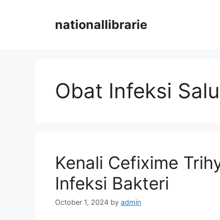
Skip
to
nationallibrarie
content
Obat Infeksi Sal
Kenali Cefixime Trih
Infeksi Bakteri
October 1, 2024
by
admin