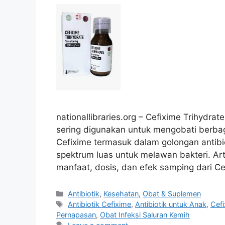
nationallibraries.org – Cefixime Trihydrat
sering digunakan untuk mengobati berbag
Cefixime termasuk dalam golongan antibio
spektrum luas untuk melawan bakteri. Ar
manfaat, dosis, dan efek samping dari Ce
Categories
Antibiotik
,
Kesehatan
,
Obat & Suplemen
Tags
Antibiotik Cefixime
,
Antibiotik untuk Anak
,
Cefi
Pernapasan
,
Obat Infeksi Saluran Kemih