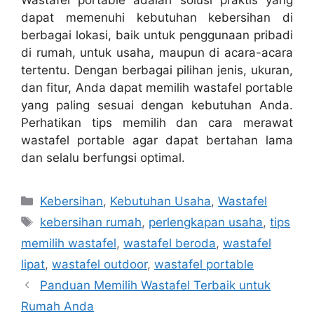
Wastafel portable adalah solusi praktis yang
dapat memenuhi kebutuhan kebersihan di
berbagai lokasi, baik untuk penggunaan pribadi
di rumah, untuk usaha, maupun di acara-acara
tertentu. Dengan berbagai pilihan jenis, ukuran,
dan fitur, Anda dapat memilih wastafel portable
yang paling sesuai dengan kebutuhan Anda.
Perhatikan tips memilih dan cara merawat
wastafel portable agar dapat bertahan lama
dan selalu berfungsi optimal.
Categories
Kebersihan
,
Kebutuhan Usaha
,
Wastafel
Tags
kebersihan rumah
,
perlengkapan usaha
,
tips
memilih wastafel
,
wastafel beroda
,
wastafel
lipat
,
wastafel outdoor
,
wastafel portable
Panduan Memilih Wastafel Terbaik untuk
Rumah Anda