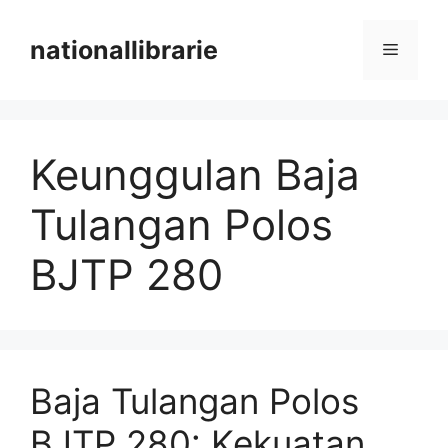
Skip
to
nationallibrarie
Menu
content
Keunggulan Baja
Tulangan Polos
BJTP 280
Baja Tulangan Polos
BJTP 280: Kekuatan