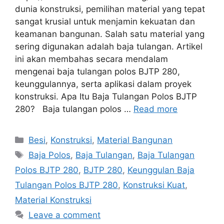
dunia konstruksi, pemilihan material yang tepat
sangat krusial untuk menjamin kekuatan dan
keamanan bangunan. Salah satu material yang
sering digunakan adalah baja tulangan. Artikel
ini akan membahas secara mendalam
mengenai baja tulangan polos BJTP 280,
keunggulannya, serta aplikasi dalam proyek
konstruksi. Apa Itu Baja Tulangan Polos BJTP
280? Baja tulangan polos …
Read more
Categories
Besi
,
Konstruksi
,
Material Bangunan
Tags
Baja Polos
,
Baja Tulangan
,
Baja Tulangan
Polos BJTP 280
,
BJTP 280
,
Keunggulan Baja
Tulangan Polos BJTP 280
,
Konstruksi Kuat
,
Material Konstruksi
Leave a comment