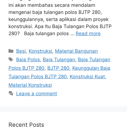
ini akan membahas secara mendalam
mengenai baja tulangan polos BJTP 280,
keunggulannya, serta aplikasi dalam proyek
konstruksi. Apa Itu Baja Tulangan Polos BJTP
280? Baja tulangan polos …
Read more
Categories
Besi
,
Konstruksi
,
Material Bangunan
Tags
Baja Polos
,
Baja Tulangan
,
Baja Tulangan
Polos BJTP 280
,
BJTP 280
,
Keunggulan Baja
Tulangan Polos BJTP 280
,
Konstruksi Kuat
,
Material Konstruksi
Leave a comment
Recent Posts