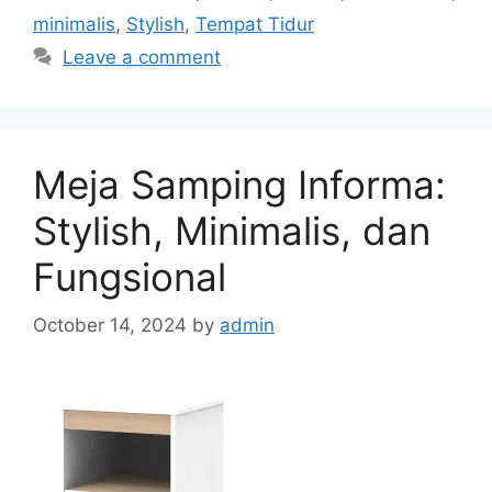
minimalis
,
Stylish
,
Tempat Tidur
Leave a comment
Meja Samping Informa:
Stylish, Minimalis, dan
Fungsional
October 14, 2024
by
admin