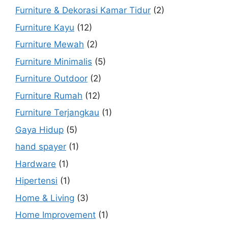
Furniture & Dekorasi Kamar Tidur
(2)
Furniture Kayu
(12)
Furniture Mewah
(2)
Furniture Minimalis
(5)
Furniture Outdoor
(2)
Furniture Rumah
(12)
Furniture Terjangkau
(1)
Gaya Hidup
(5)
hand spayer
(1)
Hardware
(1)
Hipertensi
(1)
Home & Living
(3)
Home Improvement
(1)