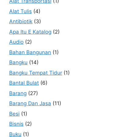
Alat Transportasi
(1)
Alat Tulis
(4)
Antibiotik
(3)
Apa Itu E Katalog
(2)
Audio
(2)
Bahan Bangunan
(1)
Bangku
(14)
Bangku Tempat Tidur
(1)
Bantal Bulat
(6)
Barang
(27)
Barang Dan Jasa
(11)
Besi
(1)
Bisnis
(2)
Buku
(1)