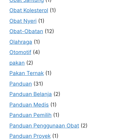
Obat Kolesterol
(1)
Obat Nyeri
(1)
Obat-Obatan
(12)
Olahraga
(1)
Otomotif
(4)
pakan
(2)
Pakan Ternak
(1)
Panduan
(31)
Panduan Belanja
(2)
Panduan Medis
(1)
Panduan Pemilih
(1)
Panduan Penggunaan Obat
(2)
Panduan Proyek
(1)