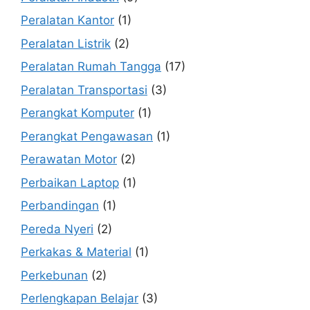
Peralatan Kantor
(1)
Peralatan Listrik
(2)
Peralatan Rumah Tangga
(17)
Peralatan Transportasi
(3)
Perangkat Komputer
(1)
Perangkat Pengawasan
(1)
Perawatan Motor
(2)
Perbaikan Laptop
(1)
Perbandingan
(1)
Pereda Nyeri
(2)
Perkakas & Material
(1)
Perkebunan
(2)
Perlengkapan Belajar
(3)