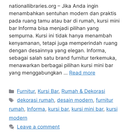
nationallibraries.org – Jika Anda ingin
menambahkan sentuhan modern dan praktis
pada ruang tamu atau bar di rumah, kursi mini
bar Informa bisa menjadi pilihan yang
sempurna. Kursi ini tidak hanya menambah
kenyamanan, tetapi juga memperindah ruang
dengan desainnya yang elegan. Informa,
sebagai salah satu brand furnitur terkemuka,
menawarkan berbagai pilihan kursi mini bar
yang menggabungkan …
Read more
Categories
Furnitur
,
Kursi Bar
,
Rumah & Dekorasi
Tags
dekorasi rumah
,
desain modern
,
furnitur
rumah
,
Informa
,
kursi bar
,
kursi mini bar
,
kursi
modern
Leave a comment