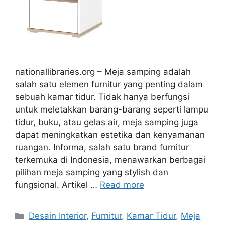
nationallibraries.org – Meja samping adalah
salah satu elemen furnitur yang penting dalam
sebuah kamar tidur. Tidak hanya berfungsi
untuk meletakkan barang-barang seperti lampu
tidur, buku, atau gelas air, meja samping juga
dapat meningkatkan estetika dan kenyamanan
ruangan. Informa, salah satu brand furnitur
terkemuka di Indonesia, menawarkan berbagai
pilihan meja samping yang stylish dan
fungsional. Artikel …
Read more
Categories
Desain Interior
,
Furnitur
,
Kamar Tidur
,
Meja