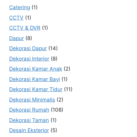
Catering
(1)
CCTV
(1)
CCTV & DVR
(1)
Dapur
(8)
Dekorasi Dapur
(14)
Dekorasi Interior
(8)
Dekorasi Kamar Anak
(2)
Dekorasi Kamar Bayi
(1)
Dekorasi Kamar Tidur
(11)
Dekorasi Minimalis
(2)
Dekorasi Rumah
(108)
Dekorasi Taman
(1)
Desain Eksterior
(5)