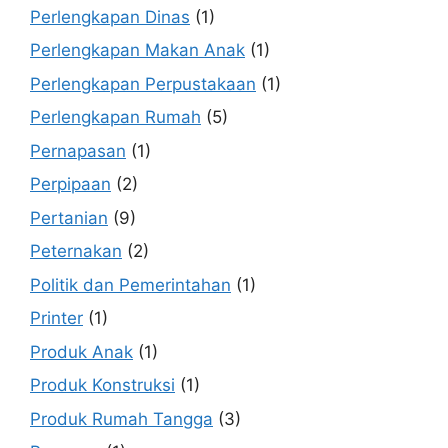
Perlengkapan Dinas
(1)
Perlengkapan Makan Anak
(1)
Perlengkapan Perpustakaan
(1)
Perlengkapan Rumah
(5)
Pernapasan
(1)
Perpipaan
(2)
Pertanian
(9)
Peternakan
(2)
Politik dan Pemerintahan
(1)
Printer
(1)
Produk Anak
(1)
Produk Konstruksi
(1)
Produk Rumah Tangga
(3)