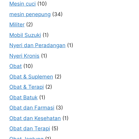
Mesin cuci
(10)
mesin penepung
(34)
Militer
(2)
Mobil Suzuki
(1)
Nyeri dan Peradangan
(1)
Nyeri Kronis
(1)
Obat
(10)
Obat & Suplemen
(2)
Obat & Terapi
(2)
Obat Batuk
(1)
Obat dan Farmasi
(3)
Obat dan Kesehatan
(1)
Obat dan Terapi
(5)
Obat Jantung
(1)