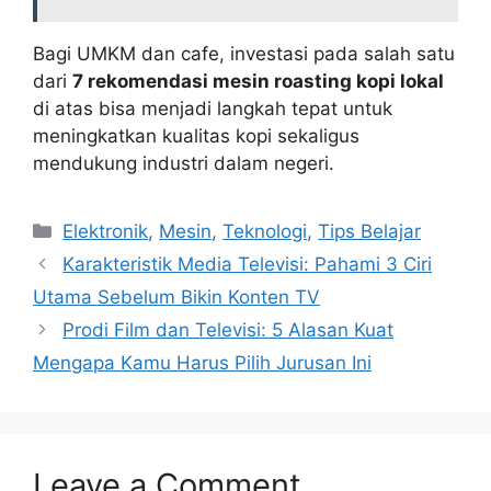
Bagi UMKM dan cafe, investasi pada salah satu
dari
7 rekomendasi mesin roasting kopi lokal
di atas bisa menjadi langkah tepat untuk
meningkatkan kualitas kopi sekaligus
mendukung industri dalam negeri.
Categories
Elektronik
,
Mesin
,
Teknologi
,
Tips Belajar
Karakteristik Media Televisi: Pahami 3 Ciri
Utama Sebelum Bikin Konten TV
Prodi Film dan Televisi: 5 Alasan Kuat
Mengapa Kamu Harus Pilih Jurusan Ini
Leave a Comment