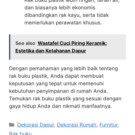
Rak buku plastik lebih ringan, tahan air,
dan biasanya lebih ekonomis
dibandingkan rak kayu, serta tidak
memerlukan perawatan khusus.
See also
Wastafel Cuci Piring Keramik:
Estetika dan Ketahanan Dapur
Dengan pemahaman yang lebih baik tentang
rak buku plastik, Anda dapat membuat
keputusan yang tepat untuk memenuhi
kebutuhan penyimpanan di rumah Anda.
Temukan rak buku plastik yang sesuai dengan
gaya hidup Anda dan nikmati manfaatnya.
Categories
Dekorasi Dapur
,
Dekorasi Rumah
,
Furnitur
,
Rak buku