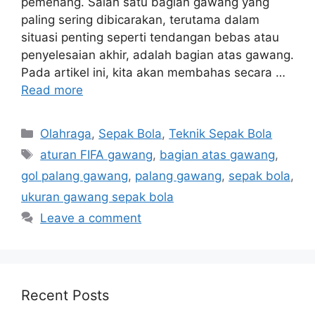
pemenang. Salah satu bagian gawang yang
paling sering dibicarakan, terutama dalam
situasi penting seperti tendangan bebas atau
penyelesaian akhir, adalah bagian atas gawang.
Pada artikel ini, kita akan membahas secara …
Read more
Categories
Olahraga
,
Sepak Bola
,
Teknik Sepak Bola
Tags
aturan FIFA gawang
,
bagian atas gawang
,
gol palang gawang
,
palang gawang
,
sepak bola
,
ukuran gawang sepak bola
Leave a comment
Recent Posts