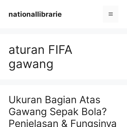
Skip
to
nationallibrarie
Menu
content
aturan FIFA
gawang
Ukuran Bagian Atas
Gawang Sepak Bola?
Penjelasan & Fungsinya