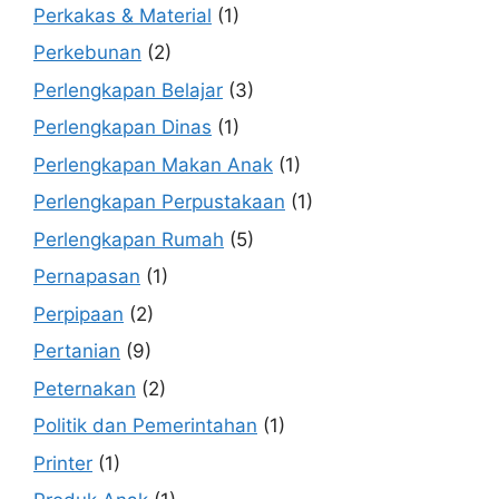
Perkakas & Material
(1)
Perkebunan
(2)
Perlengkapan Belajar
(3)
Perlengkapan Dinas
(1)
Perlengkapan Makan Anak
(1)
Perlengkapan Perpustakaan
(1)
Perlengkapan Rumah
(5)
Pernapasan
(1)
Perpipaan
(2)
Pertanian
(9)
Peternakan
(2)
Politik dan Pemerintahan
(1)
Printer
(1)