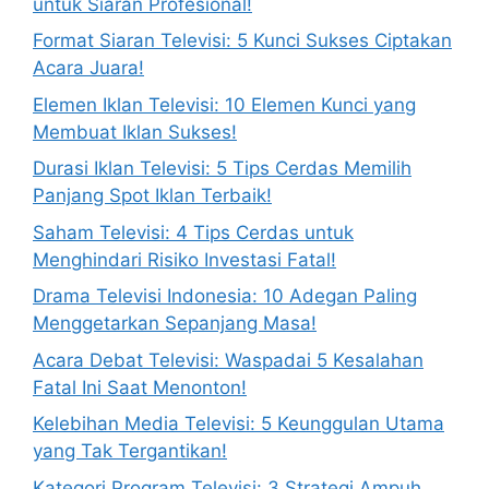
untuk Siaran Profesional!
Format Siaran Televisi: 5 Kunci Sukses Ciptakan
Acara Juara!
Elemen Iklan Televisi: 10 Elemen Kunci yang
Membuat Iklan Sukses!
Durasi Iklan Televisi: 5 Tips Cerdas Memilih
Panjang Spot Iklan Terbaik!
Saham Televisi: 4 Tips Cerdas untuk
Menghindari Risiko Investasi Fatal!
Drama Televisi Indonesia: 10 Adegan Paling
Menggetarkan Sepanjang Masa!
Acara Debat Televisi: Waspadai 5 Kesalahan
Fatal Ini Saat Menonton!
Kelebihan Media Televisi: 5 Keunggulan Utama
yang Tak Tergantikan!
Kategori Program Televisi: 3 Strategi Ampuh