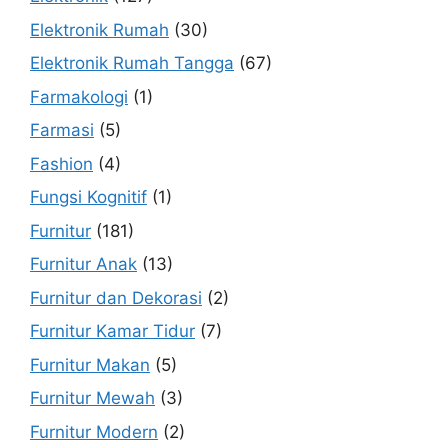
Elektronik Rumah
(30)
Elektronik Rumah Tangga
(67)
Farmakologi
(1)
Farmasi
(5)
Fashion
(4)
Fungsi Kognitif
(1)
Furnitur
(181)
Furnitur Anak
(13)
Furnitur dan Dekorasi
(2)
Furnitur Kamar Tidur
(7)
Furnitur Makan
(5)
Furnitur Mewah
(3)
Furnitur Modern
(2)