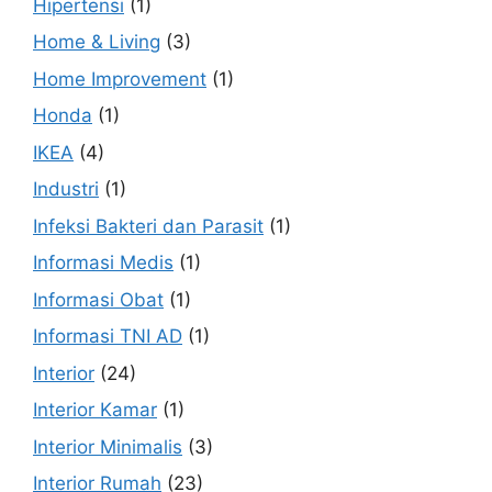
Hipertensi
(1)
Home & Living
(3)
Home Improvement
(1)
Honda
(1)
IKEA
(4)
Industri
(1)
Infeksi Bakteri dan Parasit
(1)
Informasi Medis
(1)
Informasi Obat
(1)
Informasi TNI AD
(1)
Interior
(24)
Interior Kamar
(1)
Interior Minimalis
(3)
Interior Rumah
(23)