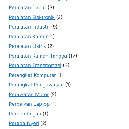
Peralatan Dapur
(3)
Peralatan Elektronik
(2)
Peralatan Industri
(9)
Peralatan Kantor
(1)
Peralatan Listrik
(2)
Peralatan Rumah Tangga
(17)
Peralatan Transportasi
(3)
Perangkat Komputer
(1)
Perangkat Pengawasan
(1)
Perawatan Motor
(2)
Perbaikan Laptop
(1)
Perbandingan
(1)
Pereda Nyeri
(2)