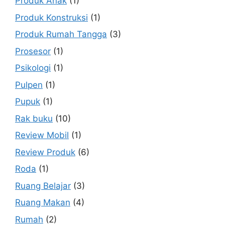
Produk Anak
(1)
Produk Konstruksi
(1)
Produk Rumah Tangga
(3)
Prosesor
(1)
Psikologi
(1)
Pulpen
(1)
Pupuk
(1)
Rak buku
(10)
Review Mobil
(1)
Review Produk
(6)
Roda
(1)
Ruang Belajar
(3)
Ruang Makan
(4)
Rumah
(2)