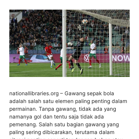
nationallibraries.org – Gawang sepak bola
adalah salah satu elemen paling penting dalam
permainan. Tanpa gawang, tidak ada yang
namanya gol dan tentu saja tidak ada
pemenang. Salah satu bagian gawang yang
paling sering dibicarakan, terutama dalam