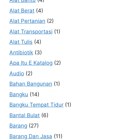
Alat Bantu
(4)
Alat Berat
(4)
Alat Pertanian
(2)
Alat Transportasi
(1)
Alat Tulis
(4)
Antibiotik
(3)
Apa Itu E Katalog
(2)
Audio
(2)
Bahan Bangunan
(1)
Bangku
(14)
Bangku Tempat Tidur
(1)
Bantal Bulat
(6)
Barang
(27)
Barang Dan Jasa
(11)