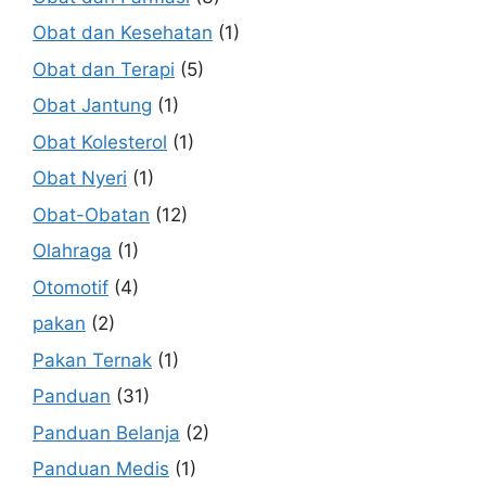
Obat dan Kesehatan
(1)
Obat dan Terapi
(5)
Obat Jantung
(1)
Obat Kolesterol
(1)
Obat Nyeri
(1)
Obat-Obatan
(12)
Olahraga
(1)
Otomotif
(4)
pakan
(2)
Pakan Ternak
(1)
Panduan
(31)
Panduan Belanja
(2)
Panduan Medis
(1)