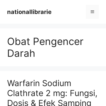
Skip
to
nationallibrarie
Menu
content
Obat Pengencer
Darah
Warfarin Sodium
Clathrate 2 mg: Fungsi,
Dosis & Efek Samping