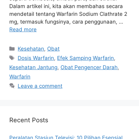
Dalam artikel ini, kita akan membahas secara
mendetail tentang Warfarin Sodium Clathrate 2
mg, termasuk fungsinya, cara penggunaan, …
Read more
Categories
Kesehatan
,
Obat
Tags
Dosis Warfarin
,
Efek Samping Warfarin
,
Kesehatan Jantung
,
Obat Pengencer Darah
,
Warfarin
Leave a comment
Recent Posts
Peralatan Stasiun Televisi: 10 Pilihan Esensial