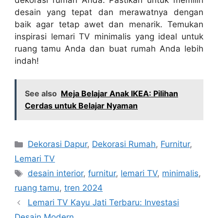
desain yang tepat dan merawatnya dengan
baik agar tetap awet dan menarik. Temukan
inspirasi lemari TV minimalis yang ideal untuk
ruang tamu Anda dan buat rumah Anda lebih
indah!
See also
Meja Belajar Anak IKEA: Pilihan
Cerdas untuk Belajar Nyaman
Categories
Dekorasi Dapur
,
Dekorasi Rumah
,
Furnitur
,
Lemari TV
Tags
desain interior
,
furnitur
,
lemari TV
,
minimalis
,
ruang tamu
,
tren 2024
Lemari TV Kayu Jati Terbaru: Investasi
Desain Modern