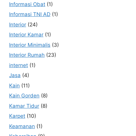
Informasi Obat
(1)
Informasi TNI AD
(1)
Interior
(24)
Interior Kamar
(1)
Interior Minimalis
(3)
Interior Rumah
(23)
internet
(1)
Jasa
(4)
Kain
(11)
Kain Gorden
(8)
Kamar Tidur
(8)
Karpet
(10)
Keamanan
(1)