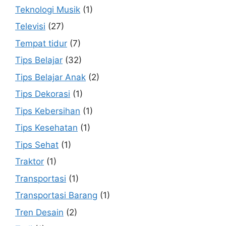
Teknologi Musik
(1)
Televisi
(27)
Tempat tidur
(7)
Tips Belajar
(32)
Tips Belajar Anak
(2)
Tips Dekorasi
(1)
Tips Kebersihan
(1)
Tips Kesehatan
(1)
Tips Sehat
(1)
Traktor
(1)
Transportasi
(1)
Transportasi Barang
(1)
Tren Desain
(2)