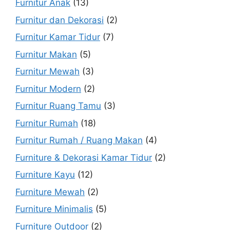
Furnitur Anak
(13)
Furnitur dan Dekorasi
(2)
Furnitur Kamar Tidur
(7)
Furnitur Makan
(5)
Furnitur Mewah
(3)
Furnitur Modern
(2)
Furnitur Ruang Tamu
(3)
Furnitur Rumah
(18)
Furnitur Rumah / Ruang Makan
(4)
Furniture & Dekorasi Kamar Tidur
(2)
Furniture Kayu
(12)
Furniture Mewah
(2)
Furniture Minimalis
(5)
Furniture Outdoor
(2)