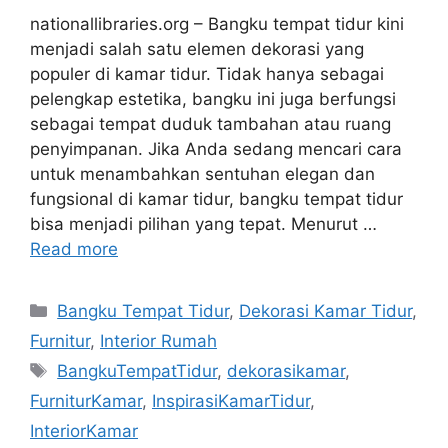
nationallibraries.org – Bangku tempat tidur kini
menjadi salah satu elemen dekorasi yang
populer di kamar tidur. Tidak hanya sebagai
pelengkap estetika, bangku ini juga berfungsi
sebagai tempat duduk tambahan atau ruang
penyimpanan. Jika Anda sedang mencari cara
untuk menambahkan sentuhan elegan dan
fungsional di kamar tidur, bangku tempat tidur
bisa menjadi pilihan yang tepat. Menurut …
Read more
Categories
Bangku Tempat Tidur
,
Dekorasi Kamar Tidur
,
Furnitur
,
Interior Rumah
Tags
BangkuTempatTidur
,
dekorasikamar
,
FurniturKamar
,
InspirasiKamarTidur
,
InteriorKamar