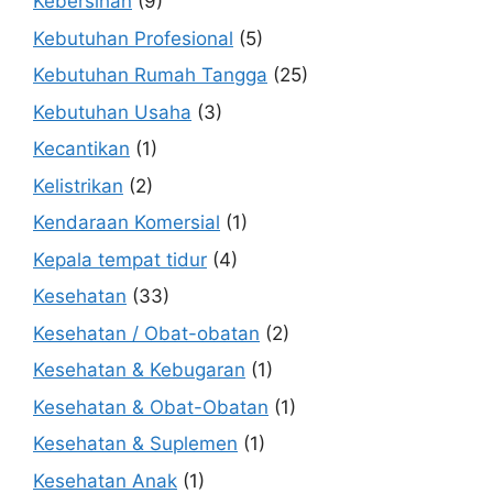
Kebersihan
(9)
Kebutuhan Profesional
(5)
Kebutuhan Rumah Tangga
(25)
Kebutuhan Usaha
(3)
Kecantikan
(1)
Kelistrikan
(2)
Kendaraan Komersial
(1)
Kepala tempat tidur
(4)
Kesehatan
(33)
Kesehatan / Obat-obatan
(2)
Kesehatan & Kebugaran
(1)
Kesehatan & Obat-Obatan
(1)
Kesehatan & Suplemen
(1)
Kesehatan Anak
(1)