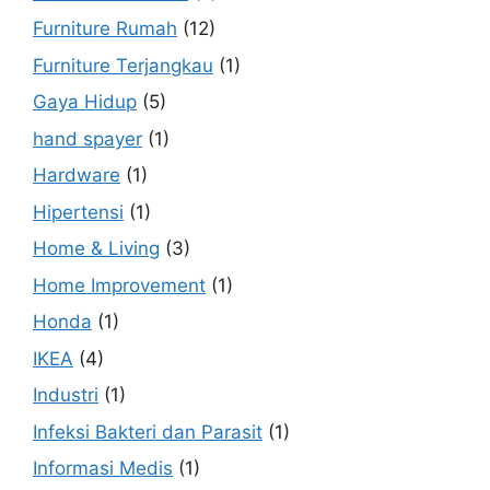
Furniture Rumah
(12)
Furniture Terjangkau
(1)
Gaya Hidup
(5)
hand spayer
(1)
Hardware
(1)
Hipertensi
(1)
Home & Living
(3)
Home Improvement
(1)
Honda
(1)
IKEA
(4)
Industri
(1)
Infeksi Bakteri dan Parasit
(1)
Informasi Medis
(1)