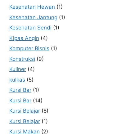
Kesehatan Hewan
(1)
Kesehatan Jantung
(1)
Kesehatan Sendi
(1)
Kipas Angin
(4)
Komputer Bisnis
(1)
Konstruksi
(9)
Kuliner
(4)
kulkas
(5)
Kursi Bar
(1)
Kursi Bar
(14)
Kursi Belajar
(8)
Kursi Belajar
(1)
Kursi Makan
(2)