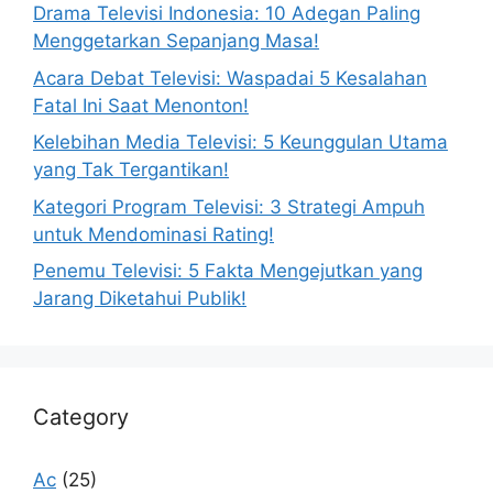
Drama Televisi Indonesia: 10 Adegan Paling
Menggetarkan Sepanjang Masa!
Acara Debat Televisi: Waspadai 5 Kesalahan
Fatal Ini Saat Menonton!
Kelebihan Media Televisi: 5 Keunggulan Utama
yang Tak Tergantikan!
Kategori Program Televisi: 3 Strategi Ampuh
untuk Mendominasi Rating!
Penemu Televisi: 5 Fakta Mengejutkan yang
Jarang Diketahui Publik!
Category
Ac
(25)