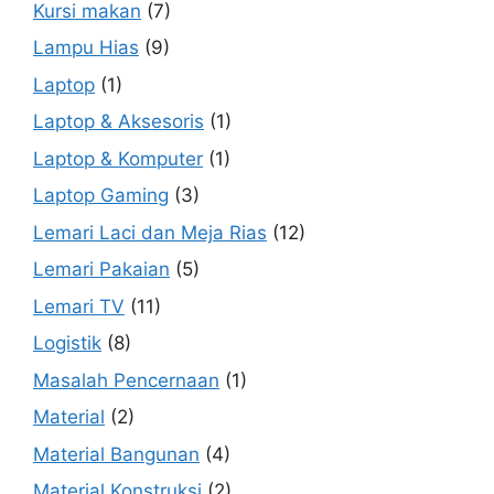
Kursi makan
(7)
Lampu Hias
(9)
Laptop
(1)
Laptop & Aksesoris
(1)
Laptop & Komputer
(1)
Laptop Gaming
(3)
Lemari Laci dan Meja Rias
(12)
Lemari Pakaian
(5)
Lemari TV
(11)
Logistik
(8)
Masalah Pencernaan
(1)
Material
(2)
Material Bangunan
(4)
Material Konstruksi
(2)