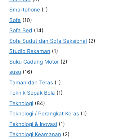
Smartphone
(1)
Sofa
(10)
Sofa Bed
(14)
Sofa Sudut dan Sofa Seksional
(2)
Studio Rekaman
(1)
Suku Cadang Motor
(2)
susu
(16)
Taman dan Teras
(1)
Teknik Sepak Bola
(1)
Teknologi
(84)
Teknologi / Perangkat Keras
(1)
Teknologi & Inovasi
(1)
Teknologi Keamanan
(2)