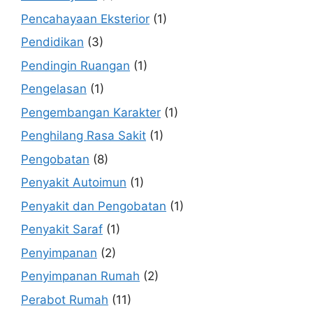
Pencahayaan Eksterior
(1)
Pendidikan
(3)
Pendingin Ruangan
(1)
Pengelasan
(1)
Pengembangan Karakter
(1)
Penghilang Rasa Sakit
(1)
Pengobatan
(8)
Penyakit Autoimun
(1)
Penyakit dan Pengobatan
(1)
Penyakit Saraf
(1)
Penyimpanan
(2)
Penyimpanan Rumah
(2)
Perabot Rumah
(11)