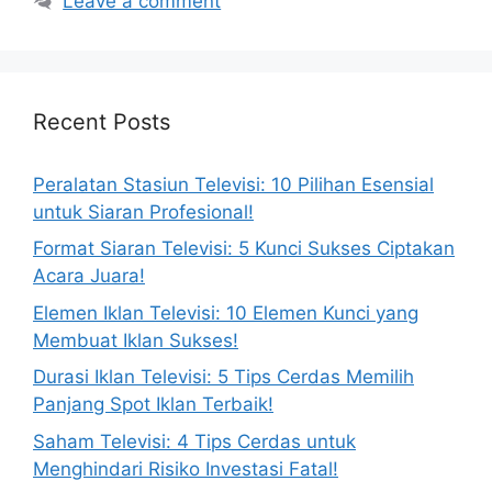
Leave a comment
Recent Posts
Peralatan Stasiun Televisi: 10 Pilihan Esensial
untuk Siaran Profesional!
Format Siaran Televisi: 5 Kunci Sukses Ciptakan
Acara Juara!
Elemen Iklan Televisi: 10 Elemen Kunci yang
Membuat Iklan Sukses!
Durasi Iklan Televisi: 5 Tips Cerdas Memilih
Panjang Spot Iklan Terbaik!
Saham Televisi: 4 Tips Cerdas untuk
Menghindari Risiko Investasi Fatal!