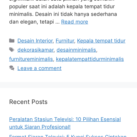
populer saat ini adalah kepala tempat tidur
minimalis. Desain ini tidak hanya sederhana
dan elegan, tetapi …
Read more
Categories
Desain Interior
,
Furnitur
,
Kepala tempat tidur
Tags
dekorasikamar
,
desainminimalis
,
furnitureminimalis
,
kepalatempattidurminimalis
Leave a comment
Recent Posts
Peralatan Stasiun Televisi: 10 Pilihan Esensial
untuk Siaran Profesional!