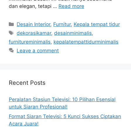
dan elegan, tetapi …
Read more
Categories
Desain Interior
,
Furnitur
,
Kepala tempat tidur
Tags
dekorasikamar
,
desainminimalis
,
furnitureminimalis
,
kepalatempattidurminimalis
Leave a comment
Recent Posts
Peralatan Stasiun Televisi: 10 Pilihan Esensial
untuk Siaran Profesional!
Format Siaran Televisi: 5 Kunci Sukses Ciptakan
Acara Juara!